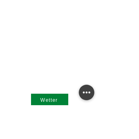
Turnau 18
A-8625 Turnau
Tel:
+43 3863 2111
Email:
gde@turnau.at
https://www.turnau.gv.at/
Contact details
Wetter
Dienstag
07.00h - 12.00h