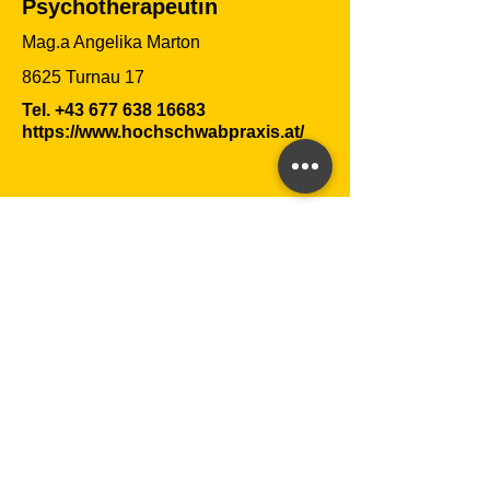
Psychotherapeutin
Mag.a Angelika Marton
8625 Turnau 17
Tel.
+43 677 638 16683
https://www.hochschwabpraxis.at/
Rotes Kreuz
Rotes Kreuz
8625 Turnau 220
Tel.
+43 50 144 5 11500
https://www.roteskreuz.at/