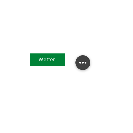
Wetterstation Turnau
Wetter
Dienstag
07.00h - 12.00h
Wir sind für Sie da
Montag + Donnerstag
07.00h - 12.00h &
​14.00h - 17.00h