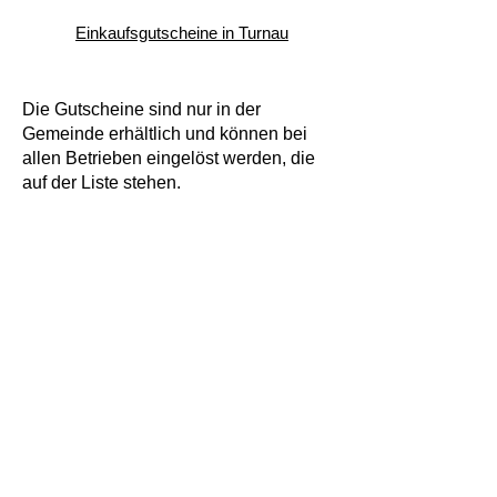
Einkaufsgutscheine in Turnau
Die Gutscheine sind nur in der
Gemeinde erhältlich und können bei
allen Betrieben eingelöst werden, die
auf der Liste stehen.
Kontaktdaten
Marktgemeinde
Turnau
Turnau 18
A-8625 Turnau
Tel: +43 3863 2111
Email: gde@turnau.at
https://www.turnau.gv.at/