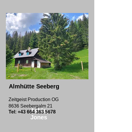
Almhütte Seeberg
Zeitgeist Production OG
8636 Seebergalm 21
Ashley
Tel:
+43 664 363 5678
Jones