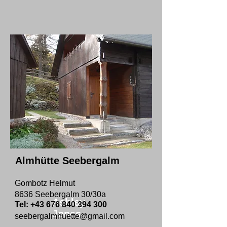
Almhütte Seebergalm
Gombotz Helmut
8636 Seebergalm 30/30a
Ashley
Tel:
+43 676 840 394 300
Jones
seebergalmhuette@gmail.com