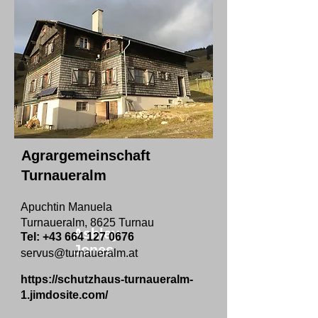
Agrargemeinschaft
Turnaueralm
Apuchtin Manuela
Turnaueralm, 8625 Turnau
Ashley
Tel:
+43 664 127 0676
Jones
servus@turnaueralm.at
https://schutzhaus-turnaueralm-
1.jimdosite.com/