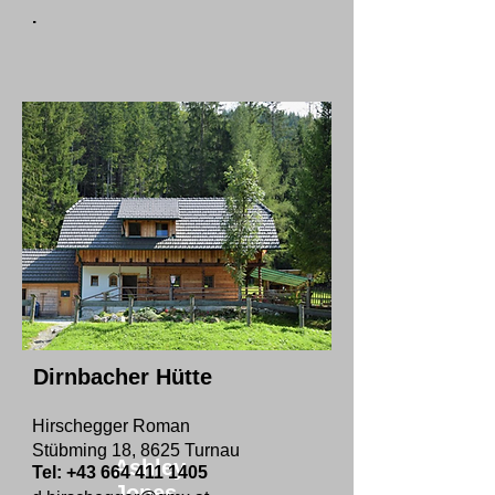
.
Dirnbacher Hütte
Hirschegger Roman
Stübming 18, 8625 Turnau
Ashley
Tel:
+43 664 411 1405
Jones