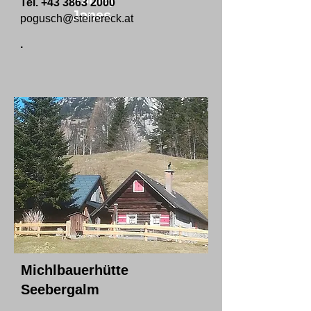
Tel.
+43 3863 2000
Jones
pogusch@steirereck.at
.
Michlbauerhütte
Seebergalm