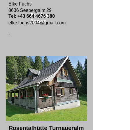
Elke Fuchs
8636 Seebergalm 29
Ashley
Tel:
+43 664 4676 380
Jones
elke.fuchs2004@gmail.com
.
Rosentalhütte Turnaueralm