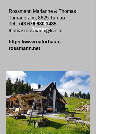
Rossmann Marianne & Thomas
Turnaueralm, 8625 Turnau
Ashley
Tel:
+43 676 680 1485
Jones
thomasrossmann@live.at
https://www.naturhaus-
rossmann.net