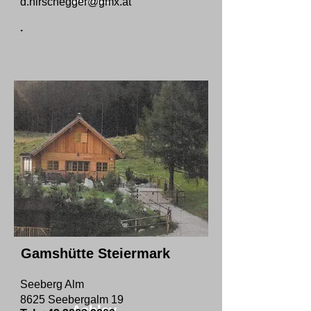
d.hirschegger@gmx.at
.
Gamshütte Steiermark
Seeberg Alm
8625 Seebergalm 19
Ashley